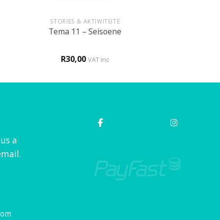
+
STORIES & AKTIWITEITE
Tema 11 – Seisoene
R
30,00
VAT inc
 us a
mail.
com