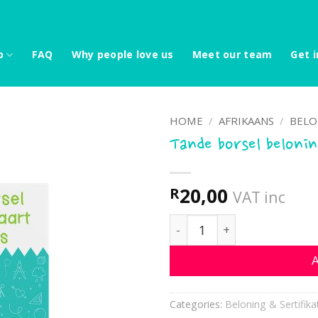
p
FAQ
Why people love us
Meet our team
Get i
HOME
/
AFRIKAANS
/
BELO
Tande borsel beloni
20,00
R
VAT inc
Tande borsel beloningska
A
Categories:
Beloning & Sertifika