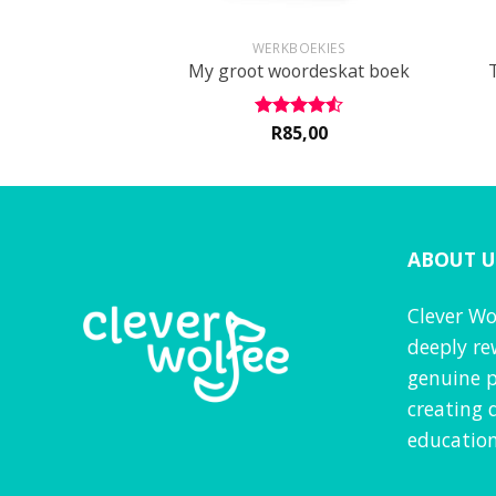
+
+
IKAANS
WERKBOEKIES
p die plaas
My groot woordeskat boek
0
R
85,00
Rated
4.5
VAT inc
out of 5
ABOUT U
Clever Wo
deeply re
genuine p
creating 
education