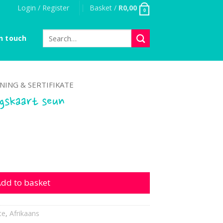
Login / Register
Basket /
R
0,00
0
Search
n touch
for:
NING & SERTIFIKATE
ngskaart seun
art seun quantity
dd to basket
te
,
Afrikaans