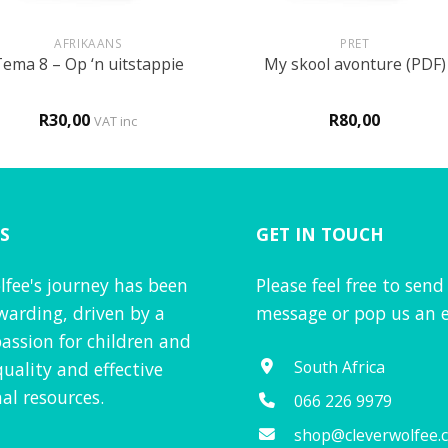
+
AFRIKAANS
PRET
Tema 8 – Op ‘n uitstappie
My skool avonture (PDF)
R
30,00
R
80,00
VAT inc
S
GET IN TOUCH
lfee's journey has been
Please feel free to send
warding, driven by a
message or pop us an e
assion for children and
South Africa
quality and effective
al resources.
066 226 9979
shop@cleverwolfee.