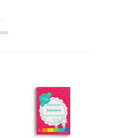
.
oon.