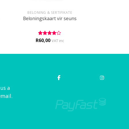
+
BELONING & SERTIFIKATE
e
Beloningskaart vir seuns
R
60,00
Rated
4
VAT inc
out of 5
 us a
mail.