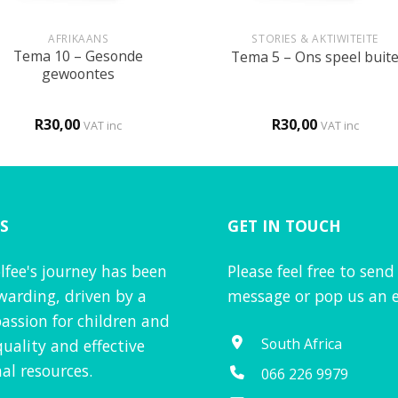
+
AFRIKAANS
STORIES & AKTIWITEITE
Tema 10 – Gesonde
Tema 5 – Ons speel buit
gewoontes
R
30,00
R
30,00
VAT inc
VAT inc
S
GET IN TOUCH
lfee's journey has been
Please feel free to send
warding, driven by a
message or pop us an e
assion for children and
South Africa
quality and effective
al resources.
066 226 9979