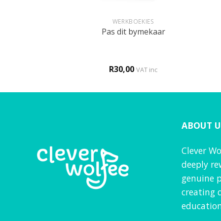
+
+
RET
WERKBOEKIES
onture (PDF)
Pas dit bymekaar
0,00
R
30,00
VAT inc
ABOUT U
Clever Wo
deeply re
genuine p
creating 
education