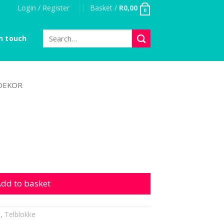
Login / Register
Basket /
R
0,00
0
Search
n touch
for:
DEKOR
y
dd to basket
s
,
Telblokke