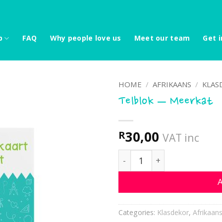
p
FAQ
Why people love us
Meet our team
Get i
HOME
/
AFRIKAANS
/
KLAS
Telblok – Meerkat
30,00
R
VAT inc
Telblok - Meerkat quantit
A
Categories:
Klasdekor
,
Afrikaan