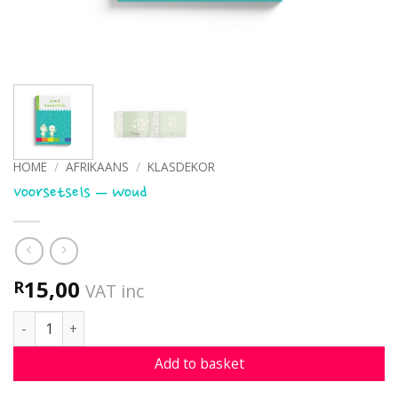
HOME
/
AFRIKAANS
/
KLASDEKOR
Voorsetsels – Woud
15,00
R
VAT inc
Voorsetsels - Woud quantity
Add to basket