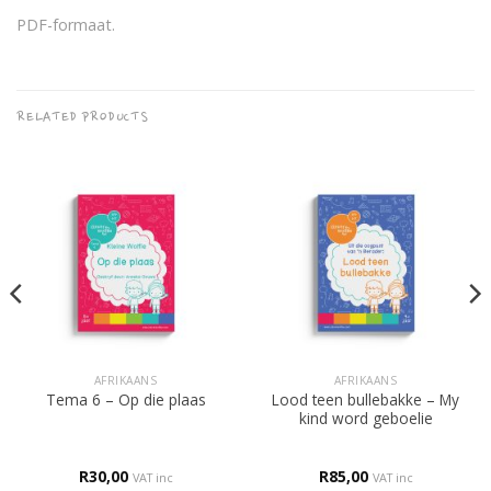
PDF-formaat.
RELATED PRODUCTS
AFRIKAANS
AFRIKAANS
Lood teen bullebakke – My
Tema 6 – Op die plaas
kind word geboelie
R
30,00
R
85,00
VAT inc
VAT inc