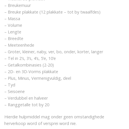
– Breukemuur
– Breuke plakkate (12 plakkate – tot by twaalfdes)
– Massa
– Volume
– Lengte
– Breedte
– Meeteenhede
– Groter, kleiner, naby, ver, bo, onder, korter, langer
– Tel in 2’s, 3’s, 4’s, 5’e, 10’e
– Getalkombinasies (2-20)
– 2D- en 3D-Vorms plakkate
– Plus, Minus, Vermenigvuldig, deel
– Tyd
– Seisoene
– Verdubbel en halveer
– Ranggetalle tot by 20
Hierdie hulpmiddel mag onder geen omstandighede
herverkoop word of versprei word nie.