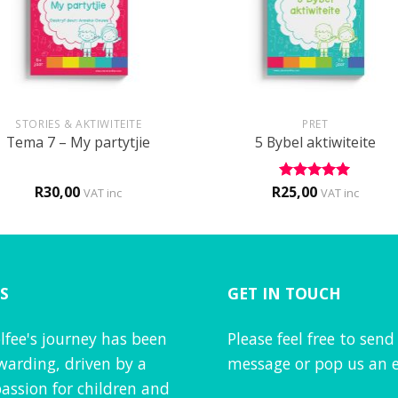
+
STORIES & AKTIWITEITE
PRET
Tema 7 – My partytjie
5 Bybel aktiwiteite
R
30,00
R
25,00
Rated
5
VAT inc
VAT inc
out of 5
S
GET IN TOUCH
lfee's journey has been
Please feel free to send
warding, driven by a
message or pop us an e
assion for children and