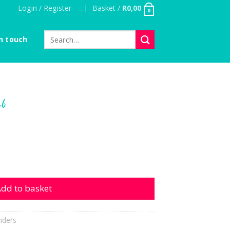
Login / Register
Basket /
R
0,00
0
Search
n touch
for:
26
ntity
dd to basket
nders