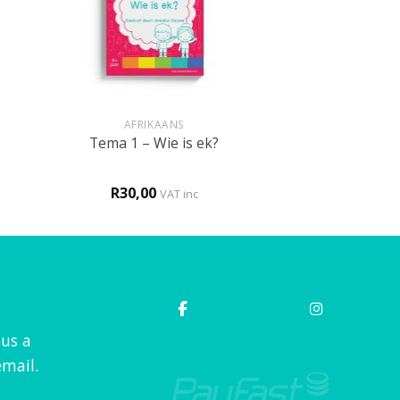
+
AFRIKAANS
Tema 1 – Wie is ek?
R
30,00
VAT inc
 us a
mail.