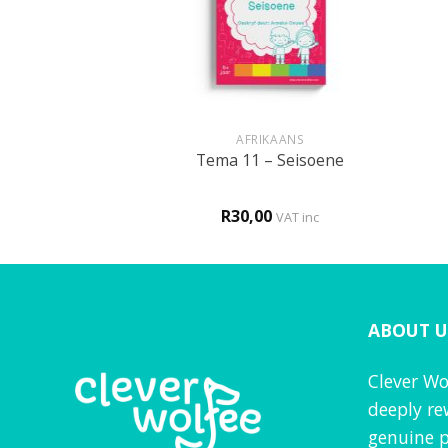
+
+
BOEKIES
AFRIKAANS
 bymekaar
Tema 11 – Seisoene
0
R
30,00
VAT inc
VAT inc
ABOUT U
Clever Wo
deeply re
genuine p