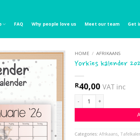
p
FAQ
Why people love us
Meet our team
Get i
HOME
/
AFRIKAANS
Yorkies kalender 20
40,00
R
VAT inc
Yorkies kalender 2026 qua
A
Categories:
Afrikaans
,
Tafelkale