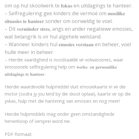
om op hul skoolwerk te 𝐟𝐨𝐤𝐮𝐬 en uitdagings te hanteer.
– Selfregulering gee kinders die vermoë om 𝐦𝐨𝐞𝐢𝐥𝐢𝐤𝐞
𝐬𝐢𝐭𝐮𝐚𝐬𝐢𝐞𝐬 𝐭𝐞 𝐡𝐚𝐧𝐭𝐞𝐞𝐫 sonder om oorweldig te voel.
–
Dit 𝐯𝐞𝐫𝐦𝐢𝐧𝐝𝐞𝐫 𝐬𝐭𝐫𝐞𝐬, angs en ander negatiewe emosies,
wat belangrik is vir hul algehele welstand.
–
Wanneer kinders hul 𝐞𝐦𝐨𝐬𝐢𝐞𝐬 𝐯𝐞𝐫𝐬𝐭𝐚𝐚𝐧 en beheer, voel
hulle meer in beheer.
–
Hierdie vaardigheid is noodsaaklik vir volwassenes, waar
emosionele selfregulering help om 𝐰𝐞𝐫𝐤𝐬- 𝐞𝐧 𝐩𝐞𝐫𝐬𝐨𝐨𝐧𝐥𝐢𝐤𝐞
𝐮𝐢𝐭𝐝𝐚𝐠𝐢𝐧𝐠𝐬 𝐭𝐞 𝐡𝐚𝐧𝐭𝐞𝐞𝐫.
Hierdie waardevolle hulpmiddel sluit emosiekaarte in vir die
motor (sodra jy jou kind by die skool oplaai), kaarte vir op die
yskas, hulp met die hantering van emosies en nog meer!
Hierdie hulpmiddels mag onder geen omstandighede
herverkoop of versprei word nie.
PDF-formaat.