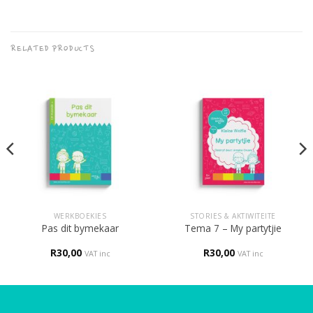
RELATED PRODUCTS
WERKBOEKIES
STORIES & AKTIWITEITE
Pas dit bymekaar
Tema 7 – My partytjie
R
30,00
R
30,00
VAT inc
VAT inc