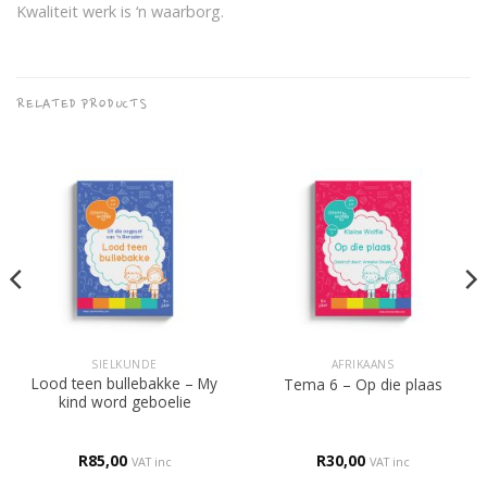
Kwaliteit werk is ‘n waarborg.
RELATED PRODUCTS
SIELKUNDE
AFRIKAANS
Lood teen bullebakke – My
Tema 6 – Op die plaas
kind word geboelie
R
85,00
R
30,00
VAT inc
VAT inc