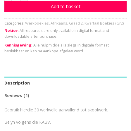
Add to basket
Categories:
Werkboekies
,
Afrikaans
,
Graad 2
,
Kwartaal Boekies (Gr2)
Notice:
All resources are only available in digital format and
downloadable after purchase.
Kennisgewing:
Alle hulpmiddels is slegs in digitale formaat
beskikbaar en kan na aankope afgelaai word.
Description
Reviews (1)
Gebruik hierdie 30 werkvelle aanvullend tot skoolwerk.
Belyn volgens die KABV.