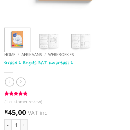
HOME
/
AFRIKAANS
/
WERKBOEKIES
Graad 2 Engels EAT Kwartaal 2
Rated
1
5
(
1
customer review)
out of 5
based on
45,00
R
VAT inc
customer
rating
Graad 2 Engels EAT Kwartaal 2 quantity