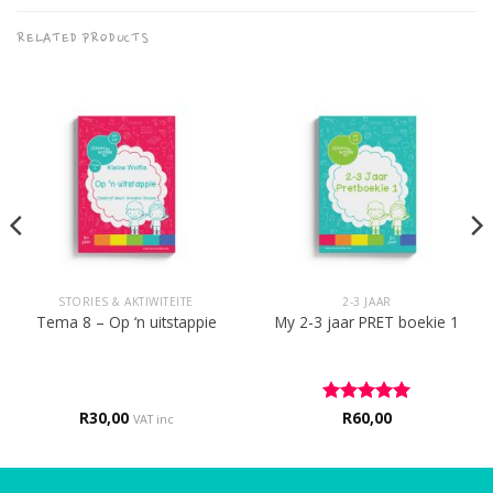
RELATED PRODUCTS
STORIES & AKTIWITEITE
2-3 JAAR
Tema 8 – Op ‘n uitstappie
My 2-3 jaar PRET boekie 1
R
30,00
Rated
R
60,00
5
VAT inc
out of 5