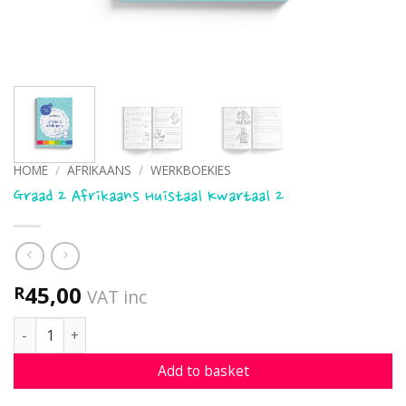
HOME
/
AFRIKAANS
/
WERKBOEKIES
Graad 2 Afrikaans Huistaal Kwartaal 2
45,00
R
VAT inc
Graad 2 Afrikaans Huistaal Kwartaal 2 quantity
Add to basket