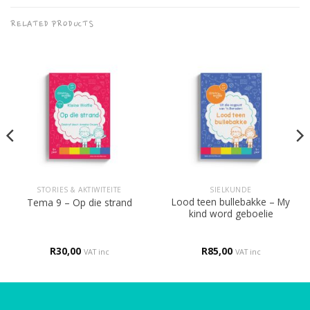
RELATED PRODUCTS
STORIES & AKTIWITEITE
SIELKUNDE
Lood teen bullebakke – My
Tema 9 – Op die strand
kind word geboelie
R
30,00
R
85,00
VAT inc
VAT inc