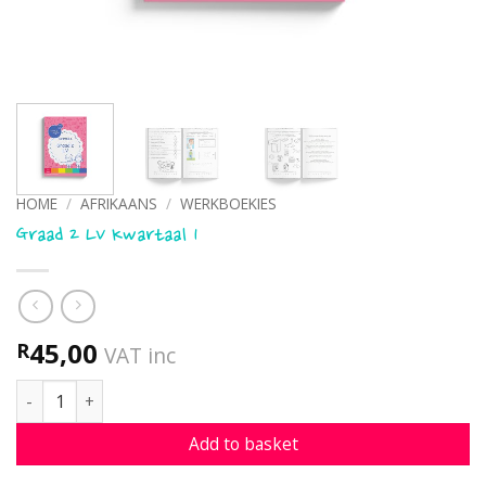
HOME
/
AFRIKAANS
/
WERKBOEKIES
Graad 2 LV Kwartaal 1
45,00
R
VAT inc
Graad 2 LV Kwartaal 1 quantity
Add to basket