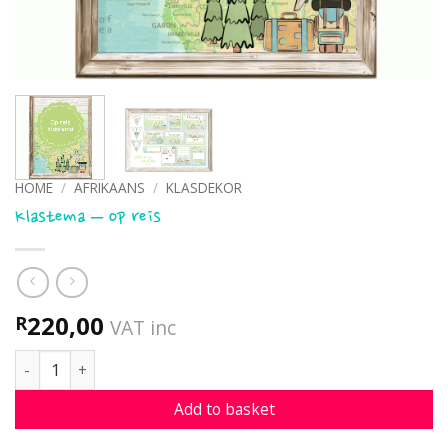
HOME
/
AFRIKAANS
/
KLASDEKOR
Klastema – op reis
220,00
R
VAT inc
Klastema - op reis quantity
Add to basket