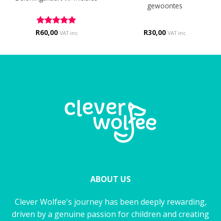
gewoontes
R
Rated
60,00
5
R
30,00
VAT inc
VAT inc
out of 5
ABOUT US
Clever Wolfee's journey has been deeply rewarding,
driven by a genuine passion for children and creating