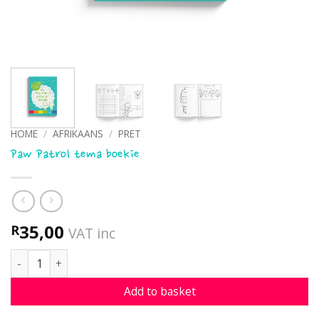
HOME
/
AFRIKAANS
/
PRET
Paw Patrol tema boekie
35,00
R
VAT inc
Paw Patrol tema boekie quantity
Add to basket