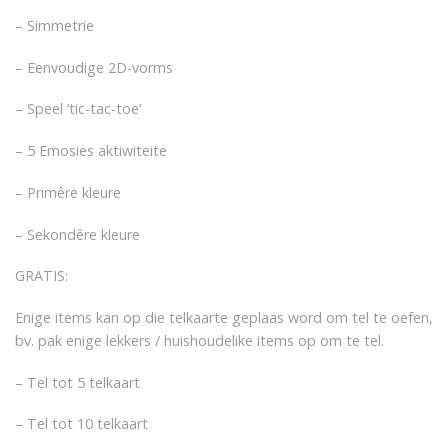
– Simmetrie
– Eenvoudige 2D-vorms
– Speel ‘tic-tac-toe’
– 5 Emosies aktiwiteite
– Primêre kleure
– Sekondêre kleure
GRATIS:
Enige items kan op die telkaarte geplaas word om tel te oefen,
bv. pak enige lekkers / huishoudelike items op om te tel.
– Tel tot 5 telkaart
– Tel tot 10 telkaart