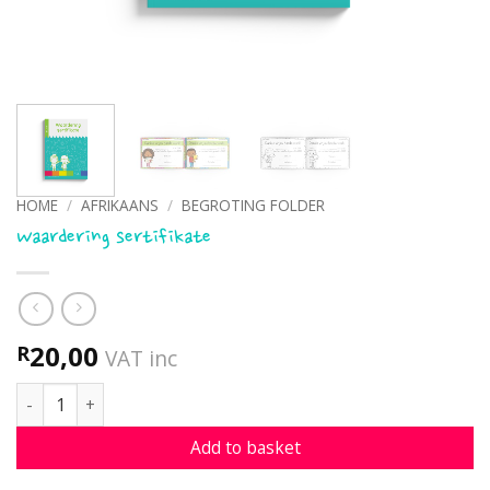
HOME
/
AFRIKAANS
/
BEGROTING FOLDER
Waardering sertifikate
20,00
R
VAT inc
Waardering sertifikate quantity
Add to basket