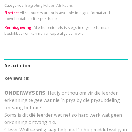
Categories:
Begroting Folder
,
Afrikaans
Notice:
All resources are only available in digital format and
downloadable after purchase.
Kennisgewing:
Alle hulpmiddels is slegs in digitale formaat
beskikbaar en kan na aankope afgelaai word.
Description
Reviews (0)
𝗢𝗡𝗗𝗘𝗥𝗪𝗬𝗦𝗘𝗥𝗦: Het jy onthou om vir die leerder
erkenning te gee wat nie ‘n prys by die prysuitdeling
ontvang het nie?
Soms is dit dié leerder wat net so hard werk wat geen
erkenning ontvang nie.
Clever Wolfee wil graag help met ‘n hulpmiddel wat jy in