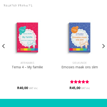
RELATED PRODUCTS
AFRIKAANS
SIELKUNDE
Tema 4 – My familie
Emosies maak ons slim
R
40,00
R
Rated
45,00
5
VAT inc
VAT inc
out of 5